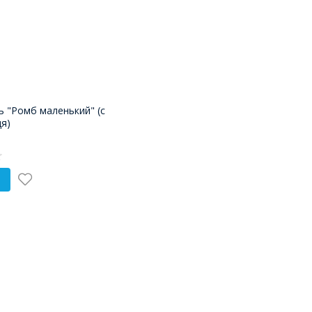
ь "Ромб маленький" (с
я)
 стимулирование сенсорных ощущений способствует
пить тактильные панели для детского сада с
иям ФГОС и стандартов безопасности.