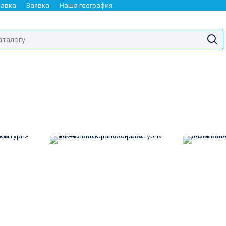
тавка
Заявка
Наша география