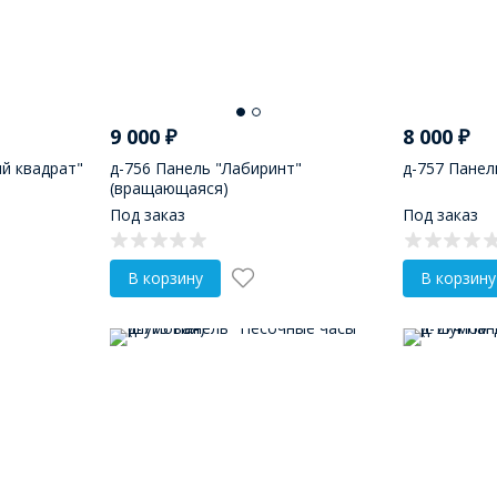
9 000
₽
8 000
₽
й квадрат"
д-756 Панель "Лабиринт"
д-757 Панел
(вращающаяся)
Под заказ
Под заказ
В корзину
В корзину