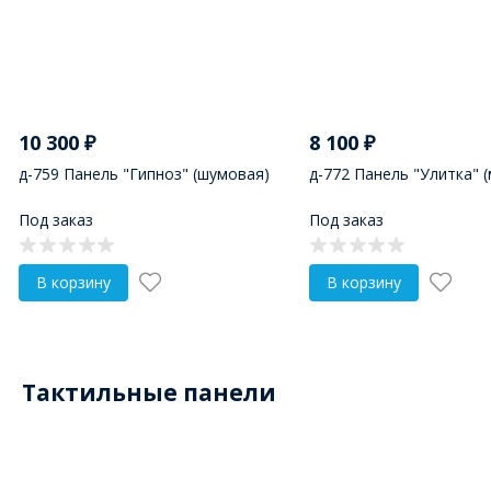
10 300
₽
8 100
₽
д-759 Панель "Гипноз" (шумовая)
д-772 Панель "Улитка" 
Под заказ
Под заказ
В корзину
В корзину
Тактильные панели
Нервные окончания на кончиках пальцев напрямую 
формированию уверенной речи у детей дошкольного 
доставкой по всей России. Мы предлагаем качестве