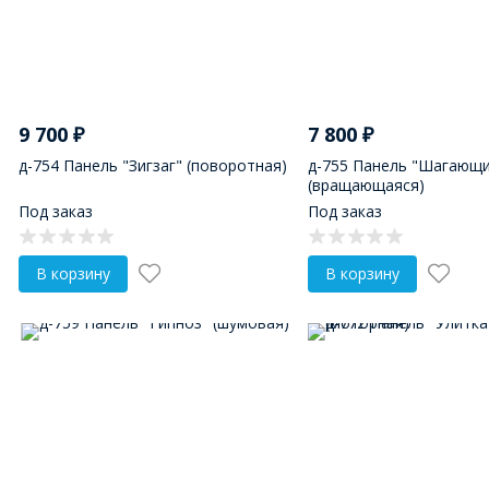
9 700
₽
7 800
₽
д-754 Панель "Зигзаг" (поворотная)
д-755 Панель "Шагающи
(вращающаяся)
Под заказ
Под заказ
В корзину
В корзину