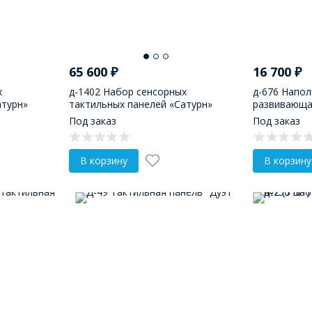
65 600
₽
16 700
₽
х
д-1402 Набор сенсорных
д-676 Напол
атурн»
тактильных панелей «Сатурн»
развивающа
Под заказ
Под заказ
В корзину
В корзину