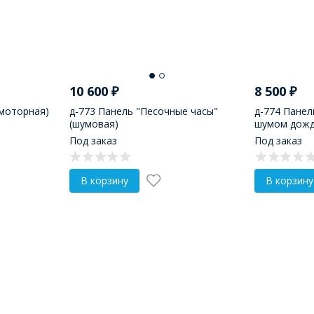
10 600
₽
8 500
₽
(моторная)
д-773 Панель "Песочные часы"
д-774 Панел
(шумовая)
шумом дожд
Под заказ
Под заказ
В корзину
В корзину
связаны с речевым центром в головном мозге, поэтому
возраста. Интернет-магазин «Пирамида» предлагает ку
нные товары для ДОУ, которые отвечают всем требован