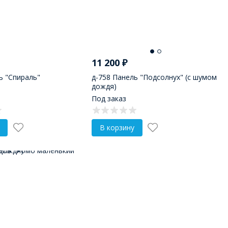
11 200
₽
ь "Спираль"
д-758 Панель "Подсолнух" (с шумом
дождя)
Под заказ
В корзину