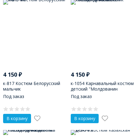
4 150
₽
4 150
₽
к-817 Костюм Белорусский
к-1054 Карнавальный костюм
мальчик
детский "Молдованин
мальчик"
Под заказ
Под заказ
В корзину
В корзину