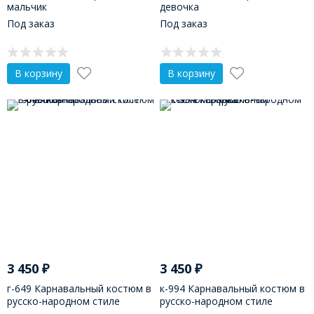
мальчик
девочка
Под заказ
Под заказ
В корзину
В корзину
3 450
₽
3 450
₽
г-649 Карнавальный костюм в
к-994 Карнавальный костюм в
русско-народном стиле
русско-народном стиле
"Ульянка"
"Егорка"