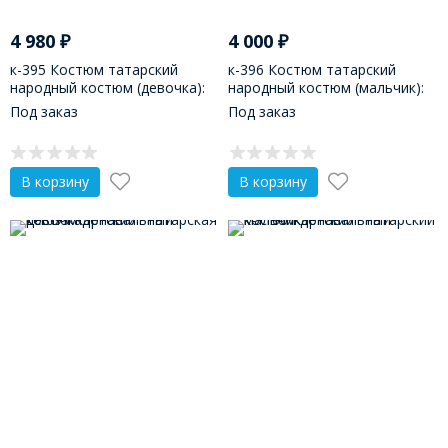
4 980
₽
4 000
₽
к-395 Костюм татарский
к-396 Костюм татарский
народный костюм (девочка):
народный костюм (мальчик):
платье, фартук, шаровары,
рубаха, штаны, жилет,
Под заказ
Под заказ
калфак
головной убор
В корзину
В корзину