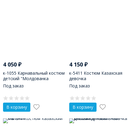
4 050
₽
4 150
₽
к-1055 Карнавальный костюм
к-5411 Костюм Казахская
детский "Молдованка
девочка
девочка"
Под заказ
Под заказ
В корзину
В корзину