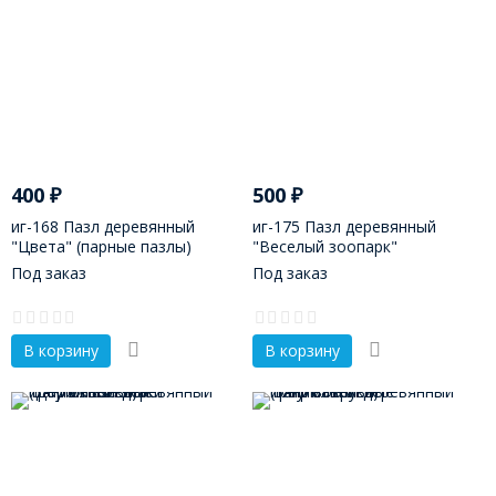
400
₽
500
₽
иг-168 Пазл деревянный
иг-175 Пазл деревянный
"Цвета" (парные пазлы)
"Веселый зоопарк"
(Занимательные
Под заказ
Под заказ
треугольники)
В корзину
В корзину