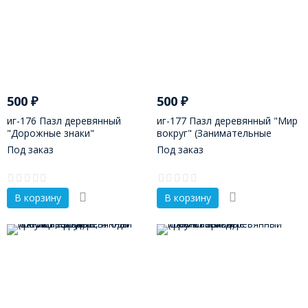
500
₽
500
₽
иг-176 Пазл деревянный
иг-177 Пазл деревянный "Мир
"Дорожные знаки"
вокруг" (Занимательные
(Занимательные
треугольники)
Под заказ
Под заказ
треугольники)
В корзину
В корзину