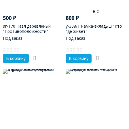
500
₽
800
₽
иг-170 Пазл деревянный
у-308/1 Рамка-вкладыш "Кто
"Противоположности"
где живёт"
(парные пазлы)
Под заказ
Под заказ
В корзину
В корзину