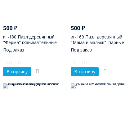
500
₽
500
₽
иг-180 Пазл деревянный
иг-169 Пазл деревянный
"Ферма" (Занимательные
"Мама и малыш" (парные
треугольники)
пазлы)
Под заказ
Под заказ
В корзину
В корзину