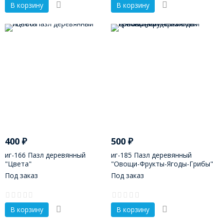
В корзину
В корзину
400
₽
500
₽
иг-166 Пазл деревянный
иг-185 Пазл деревянный
"Цвета"
"Овощи-Фрукты-Ягоды-Грибы"
(логические цепочки)
Под заказ
Под заказ
В корзину
В корзину