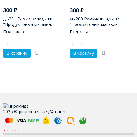
300
₽
300
₽
дг-201 Рамки-вкладыши
дг-200 Рамки-вкладыши
"Продуктовый магазин.
"Продуктовый магазин.
Фермерские продукты"
Сладости"
Под заказ
Под заказ
В корзину
В корзину
2025 © piramidazakazy@mail.ru