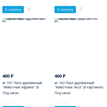
В корзину
В корзину
400
₽
400
₽
иг-161 Пазл деревянный
иг-162 Пазл деревянный
"Животные Африки" (6
"Животные леса" (6 картинок)
картинок)
Под заказ
Под заказ