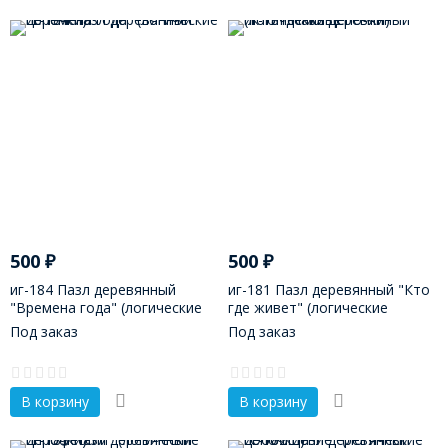
500
₽
500
₽
иг-184 Пазл деревянный
иг-181 Пазл деревянный "Кто
"Времена года" (логические
где живет" (логические
цепочки)
цепочки)
Под заказ
Под заказ
В корзину
В корзину