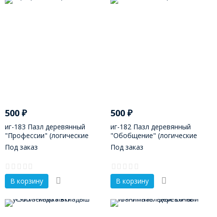
500
₽
500
₽
иг-183 Пазл деревянный
иг-182 Пазл деревянный
"Профессии" (логические
"Обобщение" (логические
цепочки)
цепочки)
Под заказ
Под заказ
В корзину
В корзину