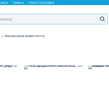
тавка
Заявка
Наша география
→
Финансовая грамотность