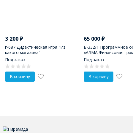
3 200
₽
65 000
₽
г-687 Дидактическая игра "Из
Б-332/1 Программное о
какого магазина"
«АЛМА Финансовая гра
для детских садов
Под заказ
Под заказ
В корзину
В корзину