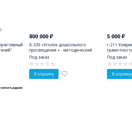
800 000
₽
5 000
₽
ерактивный
Б-330 «Уголок дошкольного
г-211 Коври
гений"
просвещения » - методический
грамотность
комплекс
планшета)
Под заказ
Под заказ
В корзину
В корзину