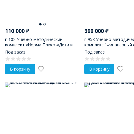
110 000
₽
360 000
₽
г-102 Учебно-методический
г-958 Учебно-методиче
комплект «Норма Плюс»-«Дети и
комплекс "Финансовый с
денежные отношения»
Умном городе"
Под заказ
Под заказ
В корзину
В корзину