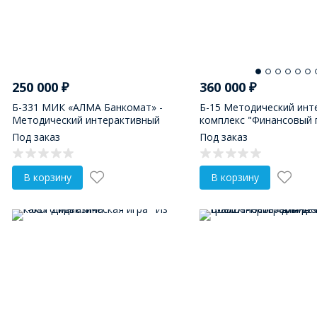
250 000
₽
360 000
₽
Б-331 МИК «АЛМА Банкомат» -
Б-15 Методический инт
Методический интерактивный
комплекс "Финансовый 
комплекс финансовой грамотности
Под заказ
Под заказ
в детском саду
В корзину
В корзину