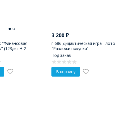
3 200
₽
к "Финансовая
г-686 Дидактическая игра - лото
" (123дет + 2
"Разложи покупки"
Под заказ
В корзину