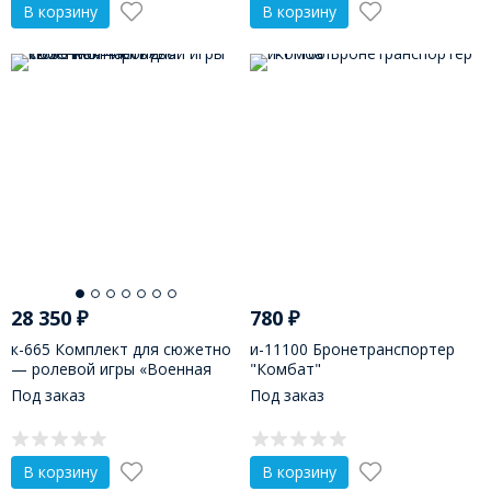
В корзину
В корзину
28 350
₽
780
₽
к-665 Комплект для сюжетно
и-11100 Бронетранспортер
— ролевой игры «Военная
"Комбат"
часть»
Под заказ
Под заказ
В корзину
В корзину