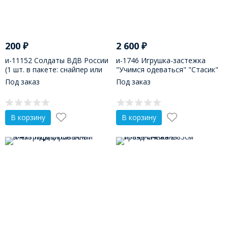
200
₽
2 600
₽
и-11152 Солдаты ВДВ России
и-1746 Игрушка-застежка
(1 шт. в пакете: снайпер или
"Учимся одеваться" "Стасик"
пулеметчик в ассорт.)
Под заказ
Под заказ
В корзину
В корзину