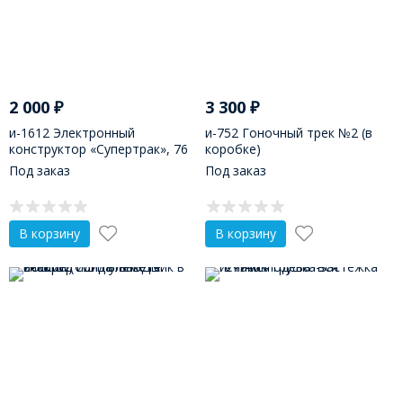
2 000
₽
3 300
₽
и-1612 Электронный
и-752 Гоночный трек №2 (в
конструктор «Супертрак», 76
коробке)
деталей
Под заказ
Под заказ
В корзину
В корзину