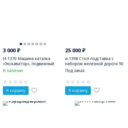
3 000
₽
25 000
₽
И-1370 ​Машина каталка
и-1398 Стол-подставка с
«Экскаватор», подвижный
набором железной дороги 90
ковш
деталей
В наличии
Под заказ
В корзину
В корзину