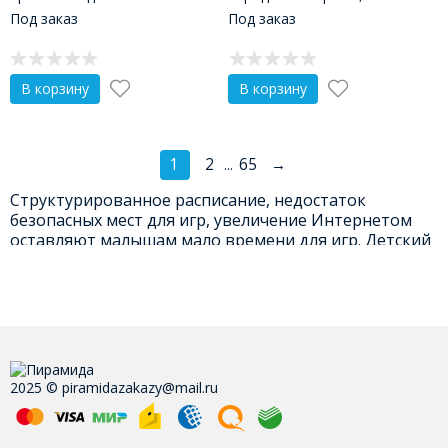
День победы«Расскажем
Под заказ
Под заказ
детям о войне».
В корзину
В корзину
1
2
65
→
...
Структурированное расписание, недостаток
безопасных мест для игр, увеличение Интернетом
оставляют малышам мало времени для игр. Детский
садик – то место, где игровые процессы остаются
ключевой частью обучения, воспитания.
Интернет-магазин «Пирамида» предлагает купить
игрушки для детского сада по ФГОС.
Современные игрушки для детского сада в
2025 © piramidazakazy@mail.ru
«Пирамиде»
У нас представлен огромный ассортимент недорогих