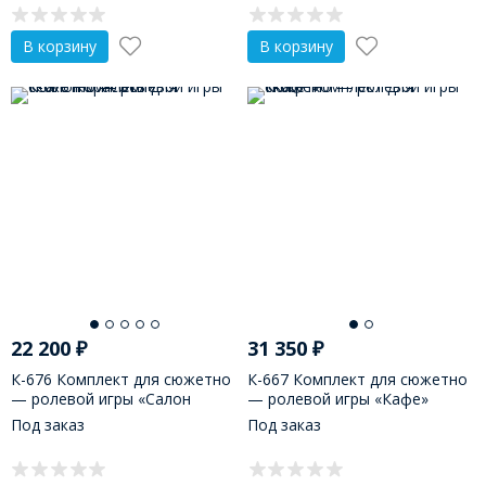
В корзину
В корзину
22 200
₽
31 350
₽
К-676 Комплект для сюжетно
К-667 Комплект для сюжетно
— ролевой игры «Салон
— ролевой игры «Кафе»
красоты»
Под заказ
Под заказ