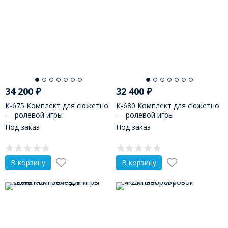
34 200
₽
32 400
₽
К-675 Комплект для сюжетно
К-680 Комплект для сюжетно
— ролевой игры
— ролевой игры
«Путешествие на поезде»
«Путешествие на самолете»
Под заказ
Под заказ
В корзину
В корзину