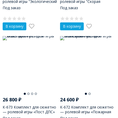
ролевой игры "Экологический
ролевой игры "Скорая
десант"
помощь" ("Больница")
Под заказ
Под заказ
В корзину
В корзину
26 800
₽
24 600
₽
К-673 Комплект для сюжетно
К-672 Комплект для сюжетно
— ролевой игры «Пост ДПС»
— ролевой игры «Пожарная
часть»