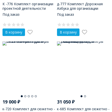
К -776 Комплект организации
д-777 Комплект Дорожная
проектной деятельности
Азбука для организации
День победы«Расскажем
проектной деятельности для
Под заказ
Под заказ
детям о войне».
изучения правил дорожного
движ
В корзину
В корзину
19 000
₽
31 050
₽
к-720 Комплект для сюжетно -
к-685 Комплект для сюжетно -