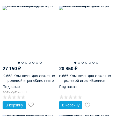
27 150
₽
28 350
₽
К-668 Комплект для сюжетно
к-665 Комплект для сюжетно
— ролевой игры «Кинотеатр
— ролевой игры «Военная
(Театр)»
часть»
Под заказ
Под заказ
Артикул: к-688
В корзину
В корзину