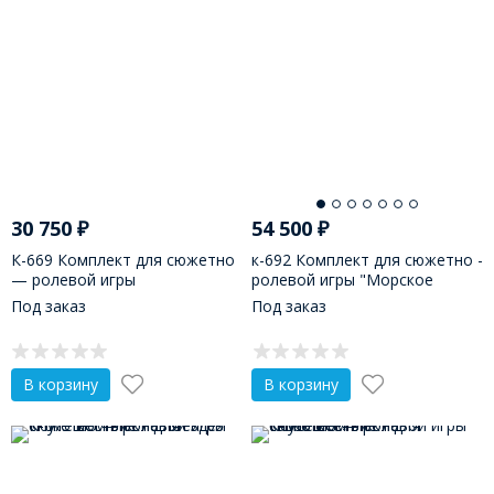
30 750
₽
54 500
₽
К-669 Комплект для сюжетно
к-692 Комплект для сюжетно -
— ролевой игры
ролевой игры "Морское
«Космическая станция»
путешествие"
Под заказ
Под заказ
В корзину
В корзину