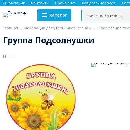
О компании
Контакты
Прайс-лист
Для детских садов
Дос
Каталог
Главная
→
Декорации для утренников, стенды
→
Оформление гру
Группа Подсолнушки