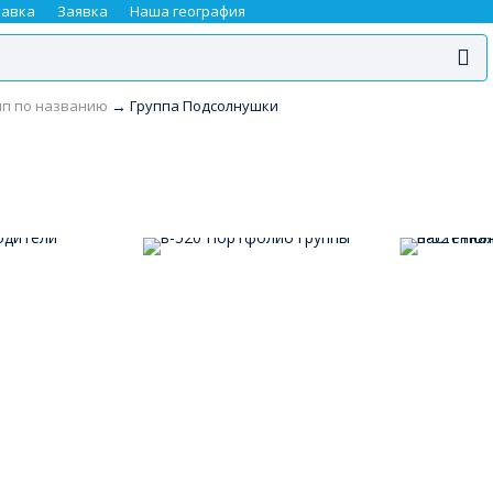
тавка
Заявка
Наша география
пп по названию
→
Группа Подсолнушки