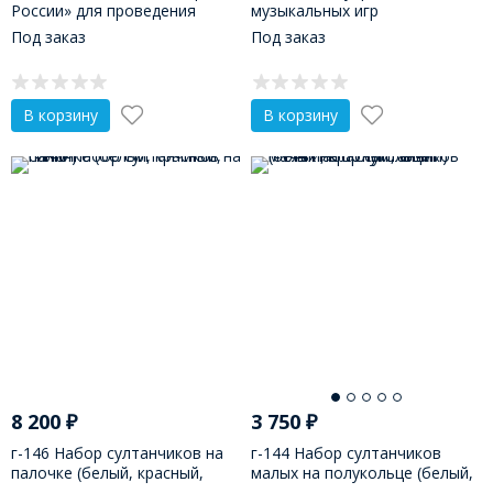
России» для проведения
музыкальных игр
праздничного мероприятия
Под заказ
Под заказ
В корзину
В корзину
8 200
₽
3 750
₽
г-146 Набор султанчиков на
г-144 Набор султанчиков
палочке (белый, красный,
малых на полукольце (белый,
синий)
красный, синий)