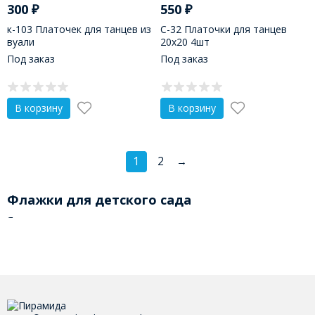
300
₽
550
₽
к-103 Платочек для танцев из
С-32 Платочки для танцев
вуали
20х20 4шт
Под заказ
Под заказ
В корзину
В корзину
1
2
→
Флажки для детского сада
Яркие разноцветные гирлянды и ленточки
традиционно используют для украшения игровой
площадки, входной группы, помещений в детском
саду, а флажки – для организации эстафет, экскурсий,
торжественных мероприятий и утренников.
Интернет-магазин «Пирамида» предлагает к
продаже все разновидности атрибутики для ДОУ в