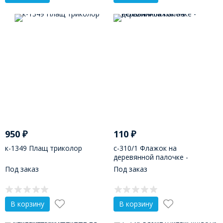
950
₽
110
₽
к-1349 Плащ триколор
с-310/1 Флажок на
деревянной палочке -
РОССИЯ
Под заказ
Под заказ
В корзину
В корзину