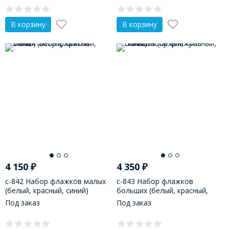
В корзину
В корзину
4 150
₽
4 350
₽
с-842 Набор флажков малых
с-843 Набор флажков
(белый, красный, синий)
больших (белый, красный,
синий)
Под заказ
Под заказ