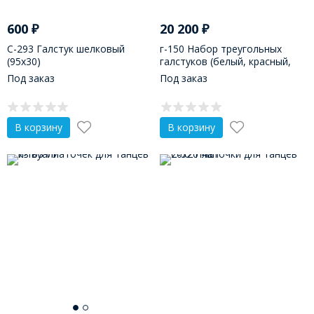
600
₽
20 200
₽
С-293 Галстук шелковый
г-150 Набор треугольных
(95х30)
галстуков (белый, красный,
синий)
Под заказ
Под заказ
В корзину
В корзину