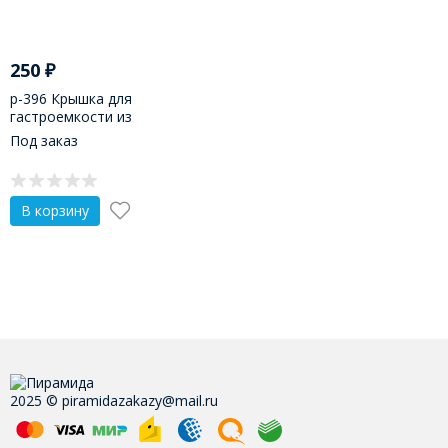
250
₽
р-396 Крышка для
гастроемкости из
поликарбоната 1/9 (176х108)
Под заказ
В корзину
2025 © piramidazakazy@mail.ru