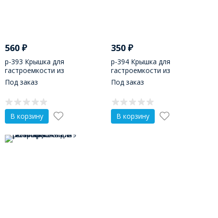
560
₽
350
₽
р-393 Крышка для
р-394 Крышка для
гастроемкости из
гастроемкости из
поликарбоната 1/4 (265х162)
поликарбоната 1/6 (176х162)
Под заказ
Под заказ
В корзину
В корзину