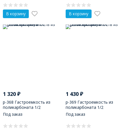
В корзину
В корзину
1 320
₽
1 430
₽
р-368 Гастроемкость из
р-369 Гастроемкость из
поликарбоната 1/2
поликарбоната 1/2
(265х325х150)
(265х325х200)
Под заказ
Под заказ