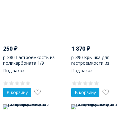
250
₽
1 870
₽
р-380 Гастроемкость из
р-390 Крышка для
поликарбоната 1/9
гастроемкости из
(176х108х65)
поликарбоната 1/1 (530х325)
Под заказ
Под заказ
В корзину
В корзину