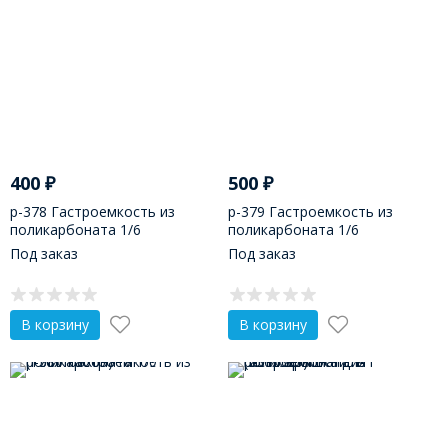
400
₽
500
₽
р-378 Гастроемкость из
р-379 Гастроемкость из
поликарбоната 1/6
поликарбоната 1/6
(176х162х100)
(176х162х150)
Под заказ
Под заказ
В корзину
В корзину