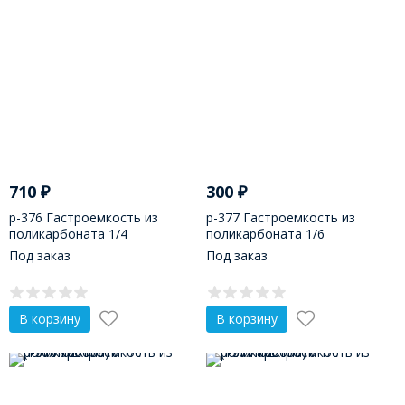
710
₽
300
₽
р-376 Гастроемкость из
р-377 Гастроемкость из
поликарбоната 1/4
поликарбоната 1/6
(265х162х150)
(176х162х65)
Под заказ
Под заказ
В корзину
В корзину