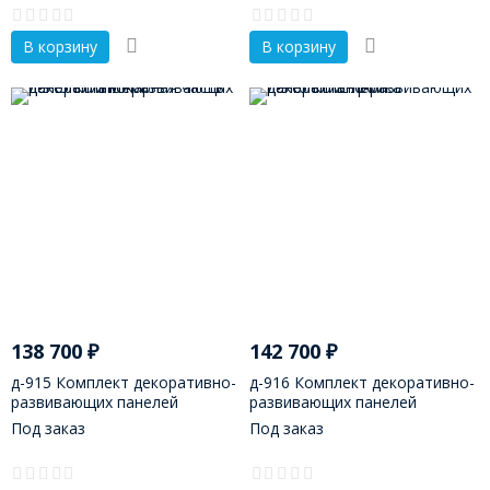
В корзину
В корзину
138 700
₽
142 700
₽
д-915 Комплект декоративно-
д-916 Комплект декоративно-
развивающих панелей
развивающих панелей
"Пожарная часть"
"Стройка"
Под заказ
Под заказ