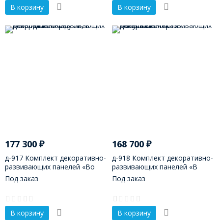
В корзину
В корзину
177 300
₽
168 700
₽
д-917 Комплект декоративно-
д-918 Комплект декоративно-
развивающих панелей «Во
развивающих панелей «В
саду ли, в огороде»
гости к бабушке»
Под заказ
Под заказ
В корзину
В корзину