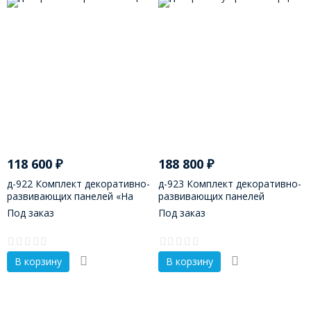
118 600
₽
188 800
₽
д-922 Комплект декоративно-
д-923 Комплект декоративно-
развивающих панелей «На
развивающих панелей
пасеке»
"Русский Север"
Под заказ
Под заказ
В корзину
В корзину