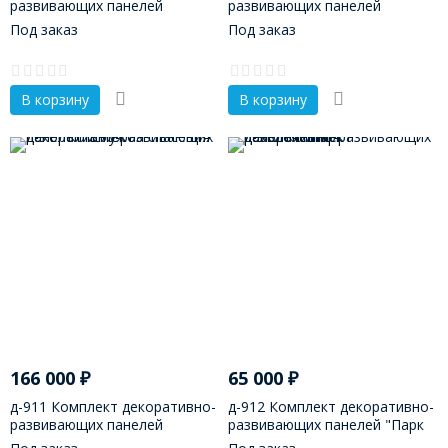
развивающих панелей
развивающих панелей
"Полиция
"Москва - кремль"
Под заказ
Под заказ
В корзину
В корзину
166 000
₽
65 000
₽
д-911 Комплект декоративно-
д-912 Комплект декоративно-
развивающих панелей
развивающих панелей "Парк
"Служба спасения"
развлечений"