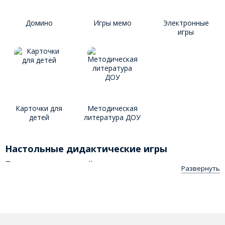
Домино
Игры мемо
Электронные
игры
Карточки для
Методическая
детей
литература ДОУ
Настольные дидактические игры
Подготовка малышей к получению школьного
Развернуть
образования включает работу с настольными
дидактическими материалами. С помощью
тематических развивающих игр, головоломок,
мозаик, карточек, бродилок, шашек и шахмат
ребёнок развивает усидчивость, внимательность,
интеллект и расширяет кругозор. В каталоге