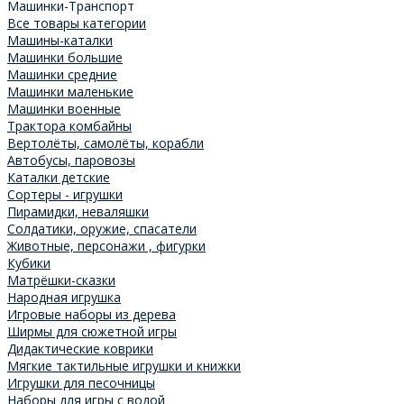
Машинки-Транспорт
Все товары категории
Машины-каталки
Машинки большие
Машинки средние
Машинки маленькие
Машинки военные
Трактора комбайны
Вертолёты, самолёты, корабли
Автобусы, паровозы
Каталки детские
Сортеры - игрушки
Пирамидки, неваляшки
Солдатики, оружие, спасатели
Животные, персонажи , фигурки
Кубики
Матрёшки-сказки
Народная игрушка
Игровые наборы из дерева
Ширмы для сюжетной игры
Дидактические коврики
Мягкие тактильные игрушки и книжки
Игрушки для песочницы
Наборы для игры с водой