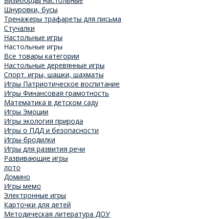
Бизиборды настольные
Шнуровки, бусы
Тренажеры трафареты для письма
Стучалки
Настольные игры
Настольные игры
Все товары категории
Настольные деревянные игры
Спорт. игры, шашки, шахматы
Игры Патриотическое воспитание
Игры Финансовая грамотность
Математика в детском саду
Игры Эмоции
Игры экология природа
Игры о ПДД и безопасности
Игры-бродилки
Игры для развития речи
Развивающие игры
лото
Домино
Игры мемо
Электронные игры
Карточки для детей
Методическая литература ДОУ