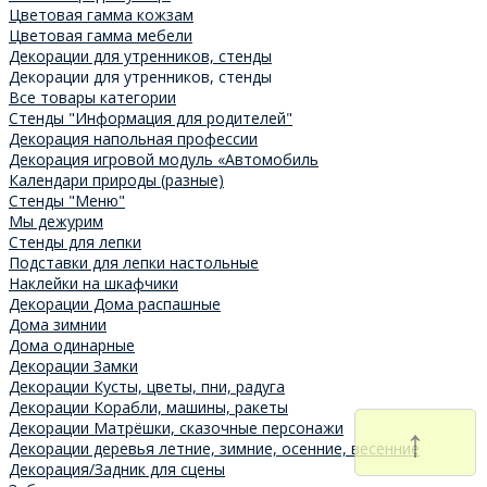
Цветовая гамма кожзам
Цветовая гамма мебели
Декорации для утренников, стенды
Декорации для утренников, стенды
Все товары категории
Стенды "Информация для родителей"
Декорация напольная профессии
Декорация игровой модуль «Автомобиль
Календари природы (разные)
Стенды "Меню"
Мы дежурим
Стенды для лепки
Подставки для лепки настольные
Наклейки на шкафчики
Декорации Дома распашные
Дома зимнии
Дома одинарные
Декорации Замки
Декорации Кусты, цветы, пни, радуга
Декорации Корабли, машины, ракеты
↑
Декорации Матрёшки, сказочные персонажи
Декорации деревья летние, зимние, осенние, весенние
Декорация/Задник для сцены