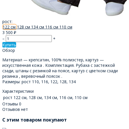
рост:
122 см
128 см
134 см
116 см
110 см
3 500
₽
–
+
Купить
Обзор
Материал — крепсатин, 100% полиэстер, картуз —
искусственная кожа . Комплектация. Рубаха с застежкой
сзади, штаны с резинкой на поясе, картуз с цветком сзади
резинка , веревочный поясок .
Размеры: рост 110, 116, 122, 128, 134
Характеристики
рост
122 см, 128 см, 134 см, 116 см, 110 см
Отзывы
0
Отзывов нет
C этим товаром покупают