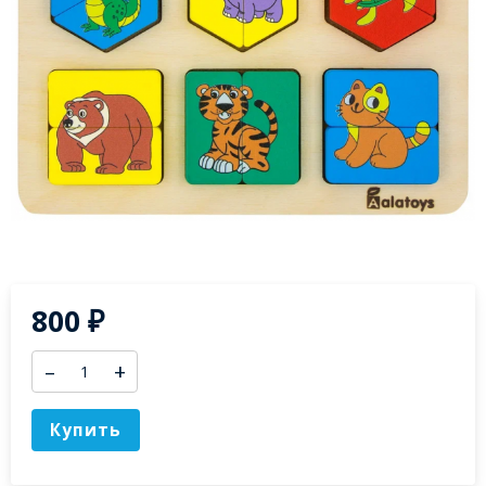
800
₽
–
+
Купить