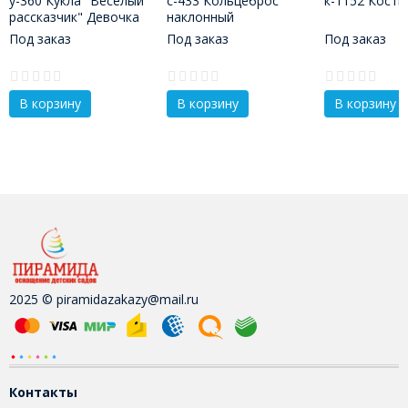
у-360 Кукла "Веселый
с-433 Кольцеброс
к-1152 Кост
рассказчик" Девочка
наклонный
Веснушка
Под заказ
Под заказ
Под заказ
В корзину
В корзину
В корзину
2025 © piramidazakazy@mail.ru
Контакты