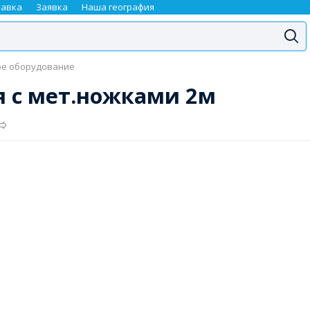
тавка
Заявка
Наша география
е оборудование
я с мет.ножками 2м