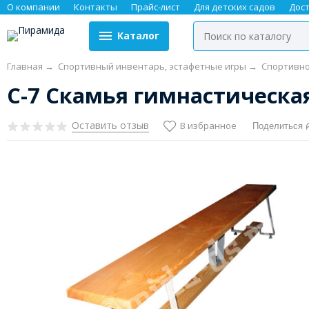
О компании
Контакты
Прайс-лист
Для детских садов
Дос
Каталог
Главная
→
Спортивный инвентарь, эстафетные игры
→
Спортивно
С-7 Скамья гимнастическа
Оставить отзыв
В избранное
Поделиться