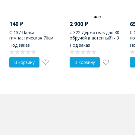
140
₽
2 900
₽
6
С-137 Палка
с-322 Держатель для 30
С-
гимнастическая 70см
обручей (настенный) - 3
по
кронштейна
Под заказ
Под заказ
По
В корзину
В корзину