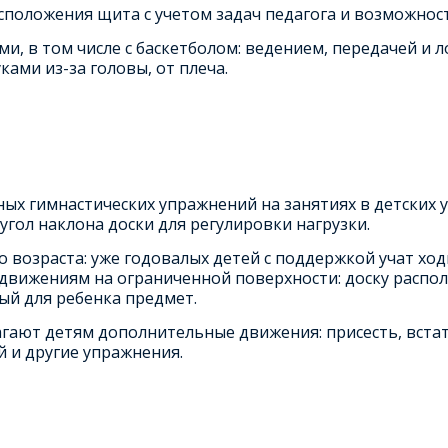
положения щита с учетом задач педагога и возможност
ми, в том числе с баскетболом: ведением, передачей и
ами из-за головы, от плеча.
ых гимнастических упражнений на занятиях в детских у
гол наклона доски для регулировки нагрузки.
о возраста: уже годовалых детей с поддержкой учат хо
движениям на ограниченной поверхности: доску распола
ый для ребенка предмет.
агают детям дополнительные движения: присесть, вста
 и другие упражнения.