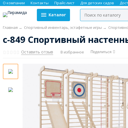
О компании
Контакты
Прайс-лист
Для детских садов
Дос
Каталог
Главная
→
Спортивный инвентарь, эстафетные игры
→
Спортивно
с-849 Спортивный настенн
Оставить отзыв
В избранное
Поделиться