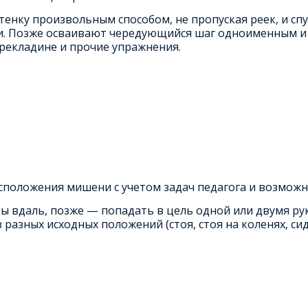
тенку произвольным способом, не пропуская реек, и спу
йки. Позже осваивают чередующийся шаг одноименным и
ерекладине и прочие упражнения.
сположения мишени с учетом задач педагога и возможн
еты вдаль, позже — попадать в цель одной или двумя р
разных исходных положений (стоя, стоя на коленях, сидя