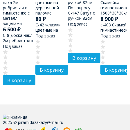
По запросу
С-147 Батут с
80
₽
ручкой 82см
8 900
₽
Под заказ
С-42 Флажки
с-403 Скамейк
6 500
₽
цветные на
гимнастическа
С-8 Доска накл
деревянной
1500*30*30-ла
Под заказ
Под заказ
2м ребристая к
палочке
гимн.стенке с
Под заказ
металл
зацепами
В корзину
В корзину
В корзину
В корзину
2025 © piramidazakazy@mail.ru