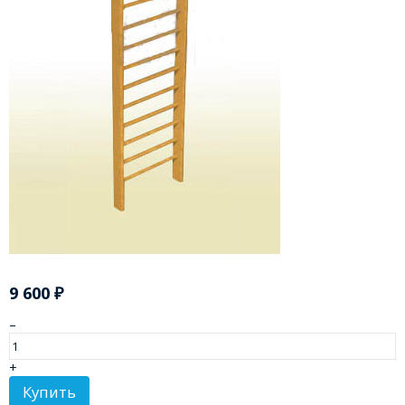
9 600
₽
–
+
Купить