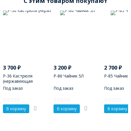
C этим товаром покупают
3 700
₽
3 200
₽
2 700
₽
Р-36 Кастрюля
Р-86 Чайник 5Л
Р-85 Чайник 
(нержавеющая
сталь)РОССИЯ 3Л
Под заказ
Под заказ
Под заказ
В корзину
В корзину
В корзину