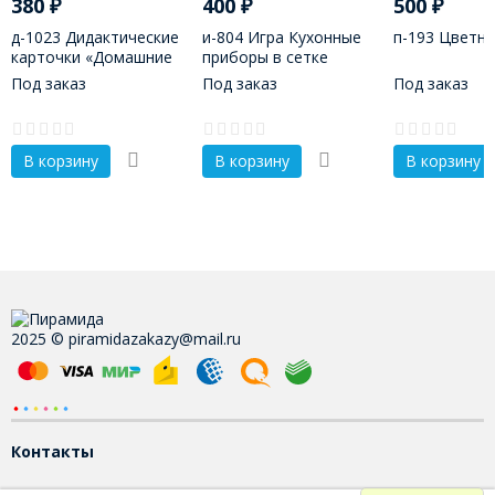
380
₽
400
₽
500
₽
д-1023 Дидактические
и-804 Игра Кухонные
п-193 Цветно
карточки «Домашние
приборы в сетке
животные»
(шумовка, половник,
Под заказ
Под заказ
Под заказ
лапшеловка, лопатка,
пицца-нож, лопатка
для соуса, подставка)
В корзину
В корзину
В корзину
2025 © piramidazakazy@mail.ru
Контакты