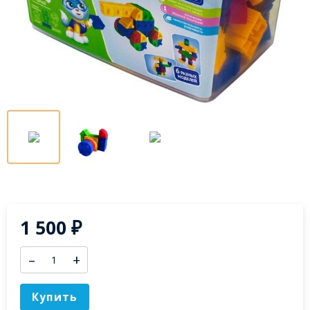
1 500
₽
–
+
Купить