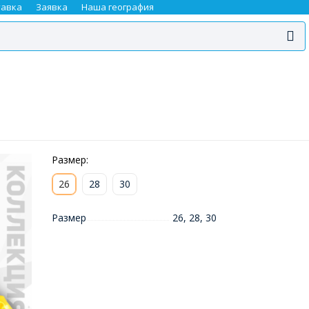
тавка
Заявка
Наша география
Размер:
26
28
30
Размер
26
,
28
,
30