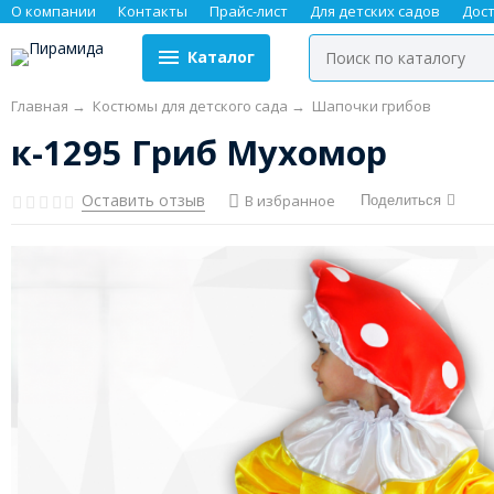
О компании
Контакты
Прайс-лист
Для детских садов
Дос
Каталог
Главная
→
Костюмы для детского сада
→
Шапочки грибов
к-1295 Гриб Мухомор
Оставить отзыв
В избранное
Поделиться