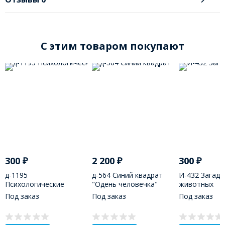
C этим товаром покупают
300
₽
2 200
₽
300
₽
д-1195
д-564 Синий квадрат
И-432 Загадк
Психологические
"Одень человечка"
животных
штучки.
Под заказ
Под заказ
Под заказ
Пространственные
задачи